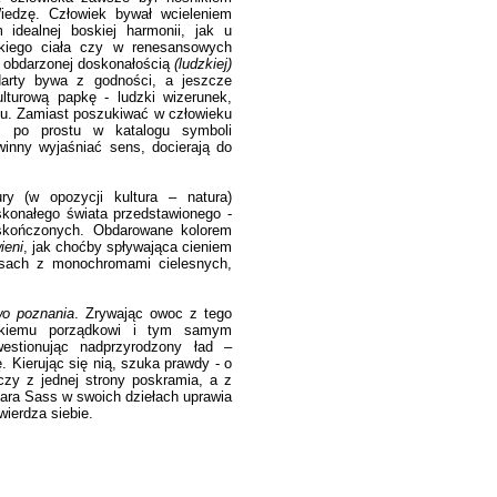
iedzę. Człowiek bywał wcieleniem
idealnej boskiej harmonii, jak u
kiego ciała czy w renesansowych
o obdarzonej doskonałością
(ludzkiej)
darty bywa z godności, a jeszcze
lturową papkę - ludzki wizerunek,
sku. Zamiast poszukiwać w człowieku
o po prostu w katalogu symboli
inny wyjaśniać sens, docierają do
y (w opozycji kultura – natura)
konałego świata przedstawionego -
 skończonych. Obdarowane kolorem
ieni
, jak choćby spływająca cieniem
nsach z monochromami cielesnych,
o poznania
. Zrywając owoc z tego
oskiemu porządkowi i tym samym
estionując nadprzyrodzony ład –
 Kierując się nią, szuka prawdy - o
czy z jednej strony poskramia, a z
mara Sass w swoich dziełach uprawia
wierdza siebie.