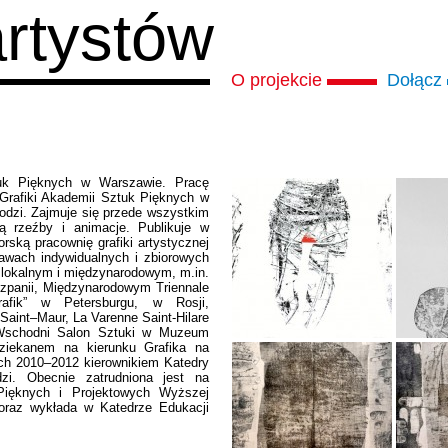
artystów
O projekcie
Dołącz
uk Pięknych w Warszawie. Pracę
 Grafiki Akademii Sztuk Pięknych w
Łodzi. Zajmuje się przede wszystkim
są rzeźby i animacje. Publikuje w
orską pracownię grafiki artystycznej
tawach indywidualnych i zbiorowych
 lokalnym i międzynarodowym, m.in.
iszpanii, Międzynarodowym Triennale
afik” w Petersburgu, w Rosji,
aint–Maur, La Varenne Saint-Hilare
 Wschodni Salon Sztuki w Muzeum
ziekanem na kierunku Grafika na
ch 2010–2012 kierownikiem Katedry
zi. Obecnie zatrudniona jest na
Pięknych i Projektowych Wyższej
 oraz wykłada w Katedrze Edukacji