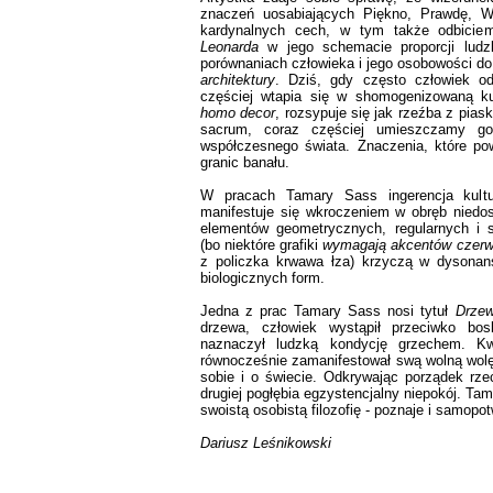
znaczeń uosabiających Piękno, Prawdę, W
kardynalnych cech, w tym także odbiciem 
Leonarda
w jego schemacie proporcji ludz
porównaniach człowieka i jego osobowości d
architektury
. Dziś, gdy często człowiek o
częściej wtapia się w shomogenizowaną ku
homo decor
, rozsypuje się jak rzeźba z pia
sacrum, coraz częściej umieszczamy g
współczesnego świata. Znaczenia, które pow
granic banału.
W pracach Tamary Sass ingerencja kultur
manifestuje się wkroczeniem w obręb niedos
elementów geometrycznych, regularnych i
(bo niektóre grafiki
wymagają akcentów czerw
z policzka krwawa łza) krzyczą w dysona
biologicznych form.
Jedna z prac Tamary Sass nosi tytuł
Drzew
drzewa, człowiek wystąpił przeciwko b
naznaczył ludzką kondycję grzechem. Kw
równocześnie zamanifestował swą wolną wolę.
sobie i o świecie. Odkrywając porządek rze
drugiej pogłębia egzystencjalny niepokój. Ta
swoistą osobistą filozofię - poznaje i samopot
Dariusz Leśnikowski