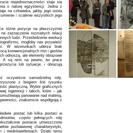
zucie niejednoznaczności staje się
nia o naturę egzystencji. Jedna z
taje na człowieka, jakby jego istota
umienie i scalenie wszystkich jego
ące różne pozycje na płaszczyźnie
 na zaznaczenie rozmaitych relacji
nnych ludzi. Prześledzenie ewolucji
biografizmu, mogłoby nas przywieść
ki. W wizerunkach uderza brak
ocą konwencjonalnych min i gestów
 nich odnoszą, ale elementy obrazowe
m. A są nimi na pewno, bo prace
rzeżycia lub sytuacje, i obrazują
ż oczywiście samodzielną rolę.
zyszone z biegiem linii rysunku
tość plastyczną. Wybór graficznych
wej ingerencji i takich, które – jak
 umożliwiają panowanie nad materią,
epewności, znakomicie współgrają z
ledwie postać lub kilka postaci w
dmiotów, często pełniących rolę
iekształcone postacie umieszczone
ełnie pozbawionej charakterystyki,
h i niedoświetleniach. Dzięki temu