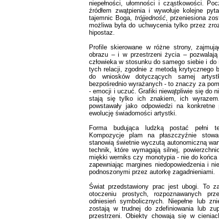
niepełności, ułomności i cząstkowości. Poc
źródłem zwątpienia i wywołuje kolejne pyta
tajemnic Boga,
trójjedność
, przeniesiona zos
możliwa była do uchwycenia tylko przez zroz
hipostaz.
Profile skierowane w różne strony, zajmuj
obrazu – i w przestrzeni życia – pozwalają
człowieka w stosunku do samego siebie i do i
tych relacji, zgodnie z metodą krytycznego 
do wniosków dotyczących samej artyst
bezpośrednio wyrażanych - to znaczy za pom
- emocji i uczuć. Grafiki niewątpliwie się do
stają się tylko ich znakiem, ich wyraze
powstawały jako odpowiedzi na konkretne p
ewolucję świadomości artystki.
Forma budująca ludzką postać pełni te
Kompozycje plam na płaszczyźnie stowar
stanowią świetnie wyczutą autonomiczną war
technik, które wymagają silnej, powierzchnio
miękki werniks czy monotypia - nie do końca
zapewniając margines niedopowiedzenia i ni
podnoszonymi przez autorkę zagadnieniami.
Świat przedstawiony prac jest ubogi. To za
otoczeniu prostych, rozpoznawanych prze
odniesień symbolicznych. Niepełne lub zn
zostają w trudnej do zdefiniowania lub zup
przestrzeni. Obiekty chowają się w cieniac