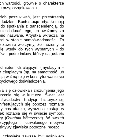
h wartości, głównie o charakterze
u przyporządkowaniu.
ich poszukiwań, jest przestrzenią
o ludzkim. Kontestacje artystki mają
 do spotkania z transcendencją, do
tanie dotknąć tego, co uważamy za
 ono nazwane. Artystka wkracza na
rogi w stanie samoświadomości. To
ie zawsze wierzymy, że możemy to
ię wtedy do tych wybranych - do
ków
– pośredników, którzy są „ustami
odmiotem działającym (myślącym –
m cierpiącym (np. na samotność lub
ywają ważną rolę w konstytuowaniu się
 życiowego doświadczenia.
a się człowieka i zrozumienia jego
rzenie się w kulturze. Świat jest
wiadectw tradycji historycznej,
festujących się poprzez rozmaite
óry nas otacza, wyrażona zostaje w
ek roztapia się w świecie symboli.
ry (
Ostatnia Wieczerza
). W swoich
rzyjętego i utrwalonego motywu
pektywy zjawiska potocznej recepcji.
k człowieka zawsze był nośnikiem