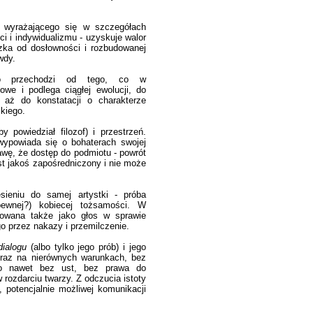
, wyrażającego się w szczegółach
i i indywidualizmu - uzyskuje walor
zka od dosłowności i rozbudowanej
wdy.
wo przechodzi od tego, co w
we i podlega ciągłej ewolucji, do
 aż do konstatacji o charakterze
zkiego.
 powiedział filozof) i przestrzeń.
wypowiada się o bohaterach swojej
rawę, że dostęp do podmiotu - powrót
est jakoś zapośredniczony i nie może
sieniu do samej artystki - próba
epewnej?) kobiecej tożsamości. W
towana także jako głos w sprawie
o przez nakazy i przemilczenie.
dialogu
(albo tylko jego prób) i jego
eraz na nierównych warunkach, bez
to nawet bez ust, bez prawa do
 rozdarciu twarzy. Z odczucia istoty
, potencjalnie możliwej komunikacji