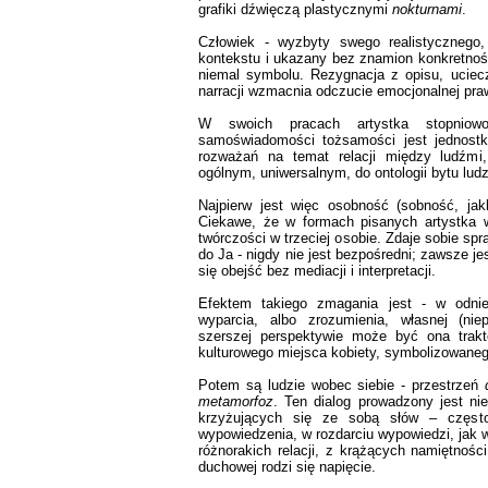
grafiki dźwięczą plastycznymi
nokturnami
.
Człowiek - wyzbyty swego realistycznego
kontekstu i ukazany bez znamion konkretnośc
niemal symbolu. Rezygnacja z opisu, uciec
narracji wzmacnia odczucie emocjonalnej pra
W swoich pracach artystka stopnio
samoświadomości tożsamości jest jednostko
rozważań na temat relacji między ludźmi,
ogólnym, uniwersalnym, do ontologii bytu lud
Najpierw jest więc osobność (sobność, jakby
Ciekawe, że w formach pisanych artystka 
twórczości w trzeciej osobie. Zdaje sobie sp
do Ja - nigdy nie jest bezpośredni; zawsze j
się obejść bez mediacji i interpretacji.
Efektem takiego zmagania jest - w odnie
wyparcia, albo zrozumienia, własnej (ni
szerszej perspektywie może być ona trak
kulturowego miejsca kobiety, symbolizowaneg
Potem są ludzie wobec siebie - przestrzeń
metamorfoz
. Ten dialog prowadzony jest ni
krzyżujących się ze sobą słów – częs
wypowiedzenia, w rozdarciu wypowiedzi, jak w
różnorakich relacji, z krążących namiętności
duchowej rodzi się napięcie.