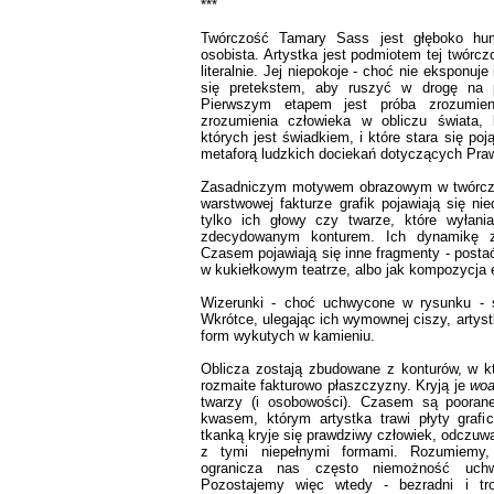
***
Twórczość Tamary Sass jest głęboko hum
osobista. Artystka jest podmiotem tej twórcz
literalnie. Jej niepokoje - choć nie eksponuj
się pretekstem, aby ruszyć w drogę na p
Pierwszym etapem jest próba zrozumieni
zrozumienia człowieka w obliczu świata, 
których jest świadkiem, i które stara się po
metaforą ludzkich dociekań dotyczących Praw
Zasadniczym motywem obrazowym w twórczo
warstwowej fakturze grafik pojawiają się ni
tylko ich głowy czy twarze, które wyłani
zdecydowanym konturem. Ich dynamikę zda
Czasem pojawiają się inne fragmenty - postać
w kukiełkowym teatrze, albo jak kompozycja 
Wizerunki - choć uchwycone w rysunku - s
Wkrótce, ulegając ich wymownej ciszy, artys
form wykutych w kamieniu.
Oblicza zostają zbudowane z konturów, w 
rozmaite fakturowo płaszczyzny. Kryją je
woa
twarzy (i osobowości). Czasem są poorane
kwasem, którym artystka trawi płyty grafi
tkanką kryje się prawdziwy człowiek, odczuw
z tymi niepełnymi formami. Rozumiemy
ogranicza nas często niemożność uchw
Pozostajemy więc wtedy - bezradni i tro