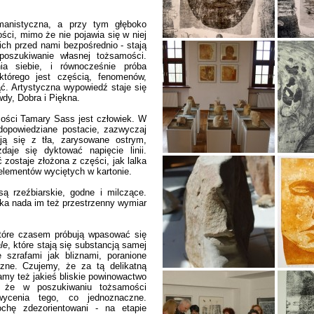
anistyczna, a przy tym głęboko
ości, mimo że nie pojawia się w niej
e ich przed nami bezpośrednio - stają
oszukiwanie własnej tożsamości.
a siebie, i równocześnie próba
którego jest częścią, fenomenów,
jąć. Artystyczna wypowiedź staje się
dy, Dobra i Piękna.
ści Tamary Sass jest człowiek. W
edopowiedziane postacie, zazwyczaj
ają się z tła, zarysowane ostrym,
je się dyktować napięcie linii.
 zostaje złożona z części, jak lalka
elementów wyciętych w kartonie.
ą rzeźbiarskie, godne i milczące.
tka nada im też przestrzenny wymiar
które czasem próbują wpasować się
le
, które stają się substancją samej
 szrafami jak bliznami, poranione
czne. Czujemy, że za tą delikatną
amy też jakieś bliskie powinowactwo
, że w poszukiwaniu tożsamości
ycenia tego, co jednoznaczne.
chę zdezorientowani - na etapie