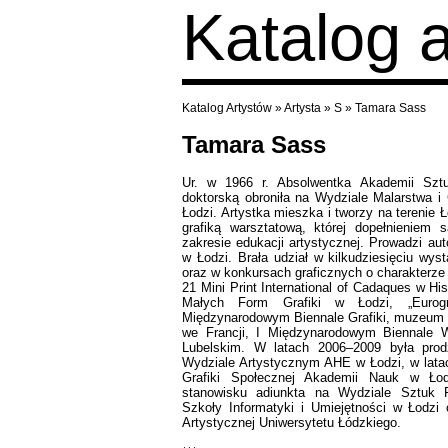
Katalog 
Katalog Artystów
»
Artysta
»
S
»
Tamara Sass
Tamara Sass
Ur. w 1966 r. Absolwentka Akademii Szt
doktorską obroniła na Wydziale Malarstwa i
Łodzi. Artystka mieszka i tworzy na terenie 
grafiką warsztatową, której dopełnieniem 
zakresie edukacji artystycznej. Prowadzi aut
w Łodzi. Brała udział w kilkudziesięciu wys
oraz w konkursach graficznych o charakterze
21 Mini Print International of Cadaques w H
Małych Form Grafiki w Łodzi, „Eurogr
Międzynarodowym Biennale Grafiki, muzeum S
we Francji, I Międzynarodowym Biennale
Lubelskim. W latach 2006–2009 była prod
Wydziale Artystycznym AHE w Łodzi, w lata
Grafiki Społecznej Akademii Nauk w Łod
stanowisku adiunkta na Wydziale Sztuk 
Szkoły Informatyki i Umiejętności w Łodzi
Artystycznej Uniwersytetu Łódzkiego.