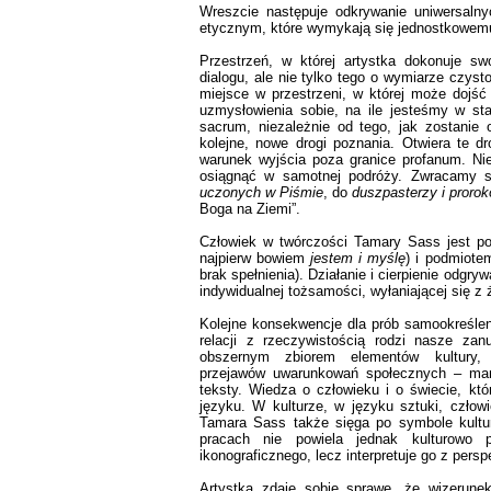
Wreszcie następuje odkrywanie uniwersalnyc
etycznym, które wymykają się jednostkowem
Przestrzeń, w której artystka dokonuje swo
dialogu, ale nie tylko tego o wymiarze czyst
miejsce w przestrzeni, w której może dojść
uzmysłowienia sobie, na ile jesteśmy w s
sacrum, niezależnie od tego, jak zostanie
kolejne, nowe drogi poznania. Otwiera te d
warunek wyjścia poza granice profanum. N
osiągnąć w samotnej podróży. Zwracamy s
uczonych w Piśmie
, do
duszpasterzy i proro
Boga na Ziemi”.
Człowiek w twórczości Tamary Sass jest p
najpierw bowiem
jestem i myślę
) i podmiote
brak spełnienia). Działanie i cierpienie odgr
indywidualnej tożsamości, wyłaniającej się z
Kolejne konsekwencje dla prób samookreśleni
relacji z rzeczywistością rodzi nasze zanu
obszernym zbiorem elementów kultury, ś
przejawów uwarunkowań społecznych – mani
teksty. Wiedza o człowieku i o świecie, kt
języku. W kulturze, w języku sztuki, człowi
Tamara Sass także sięga po symbole kultu
pracach nie powiela jednak kulturowo p
ikonograficznego, lecz interpretuje go z pers
Artystka zdaje sobie sprawę, że wizerune