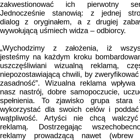
zakwestionować ich pierwotny sen
Jednocześnie stanowią: z jednej str
dialog z oryginałem, a z drugiej zab
wywołującą uśmiech widza – odbiorcy.
„Wychodzimy z założenia, iż wszys
jesteśmy na każdym kroku bombardowan
uszczęśliwiani wizualną reklamą, czę
niepozostawiającą chwili, by zweryfikować 
zasadność”. Wizualna reklama wpływa
nasz nastrój, dobre samopoczucie, uczu
spełnienia. To zjawisko grupa stara 
wykorzystać dla swoich celów i podda
wątpliwość. Artyści nie chcą walczy
reklamą. Dostrzegając wszechobecn
reklamy prowadzącą nawet (wbrew j