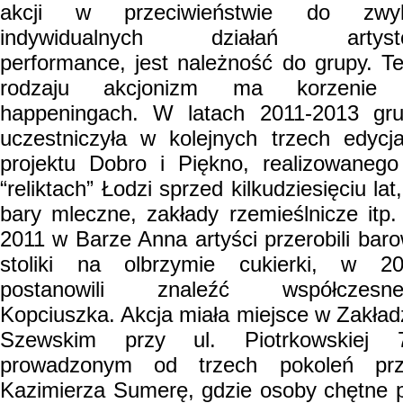
akcji w przeciwieństwie do zwyk
indywidualnych działań artyst
performance, jest należność do grupy. T
rodzaju akcjonizm ma korzenie
happeningach. W latach 2011-2013 gr
uczestniczyła w kolejnych trzech edycj
projektu Dobro i Piękno, realizowaneg
“reliktach” Łodzi sprzed kilkudziesięciu lat, 
bary mleczne, zakłady rzemieślnicze itp
2011 w Barze Anna artyści przerobili bar
stoliki na olbrzymie cukierki, w 2
postanowili znaleźć współczesne
Kopciuszka. Akcja miała miejsce w Zakład
Szewskim przy ul. Piotrkowskiej 7
prowadzonym od trzech pokoleń prz
Kazimierza Sumerę, gdzie osoby chętne p