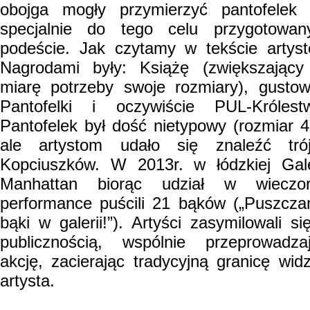
obojga mogły przymierzyć pantofelek
specjalnie do tego celu przygotowa
podeście. Jak czytamy w tekście artys
Nagrodami były: Książę (zwiększając
miarę potrzeby swoje rozmiary), gusto
Pantofelki i oczywiście PUL-Królest
Pantofelek był dość nietypowy (rozmiar 4
ale artystom udało się znaleźć tró
Kopciuszków. W 2013r. w łódzkiej Gale
Manhattan biorąc udział w wieczor
performance puścili 21 bąków („Puszcz
bąki w galerii!”). Artyści zasymilowali si
publicznością, wspólnie przeprowadza
akcję, zacierając tradycyjną granicę wid
artysta.