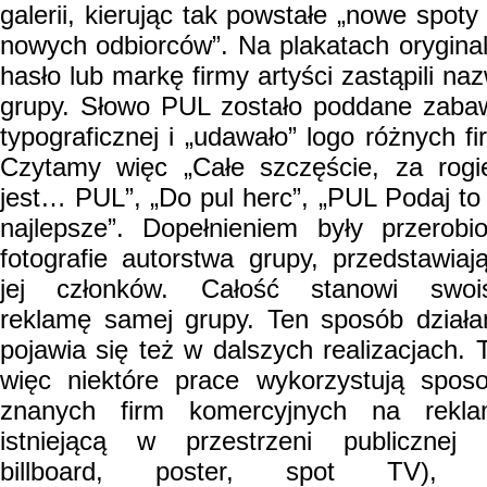
galerii, kierując tak powstałe „nowe spoty
nowych odbiorców”. Na plakatach orygina
hasło lub markę firmy artyści zastąpili na
grupy. Słowo PUL zostało poddane zaba
typograficznej i „udawało” logo różnych fi
Czytamy więc „Całe szczęście, za rog
jest… PUL”, „Do pul herc”, „PUL Podaj to
najlepsze”. Dopełnieniem były przerobi
fotografie autorstwa grupy, przedstawiaj
jej członków. Całość stanowi swoi
reklamę samej grupy. Ten sposób działa
pojawia się też w dalszych realizacjach. 
więc niektóre prace wykorzystują spos
znanych firm komercyjnych na rekl
istniejącą w przestrzeni publicznej (
billboard, poster, spot TV), 