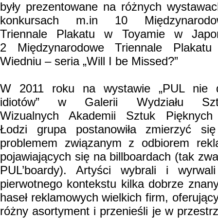
były prezentowane na różnych wystawac
konkursach m.in 10 Międzynarodo
Triennale Plakatu w Toyamie w Japon
2 Międzynarodowe Triennale Plakat
Wiedniu – seria „Will I be Missed?”
W 2011 roku na wystawie „PUL nie 
idiotów” w Galerii Wydziału Szt
Wizualnych Akademii Sztuk Pięknyc
Łodzi grupa postanowiła zmierzyć si
problemem związanym z odbiorem rek
pojawiających się na billboardach (tak zw
PUL’boardy). Artyści wybrali i wyrwal
pierwotnego kontekstu kilka dobrze znan
haseł reklamowych wielkich firm, oferując
różny asortyment i przenieśli je w przestr