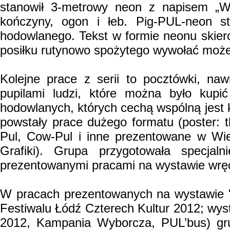
stanowił 3-metrowy neon z napisem „Wi
kończyny, ogon i łeb. Pig-PUL-neon st
hodowlanego. Tekst w formie neonu skie
posiłku rutynowo spożytego wywołać może
Kolejne prace z serii to pocztówki, na
pupilami ludzi, które można było kupi
hodowlanych, których cechą wspólną jest 
powstały prace dużego formatu (poster: th
Pul, Cow-Pul i inne prezentowane w Wi
Grafiki). Grupa przygotowała specja
prezentowanymi pracami na wystawie wrę
W pracach prezentowanych na wystawie 
Festiwalu Łódź Czterech Kultur 2012; wy
2012, Kampania Wyborcza, PUL’bus) gru