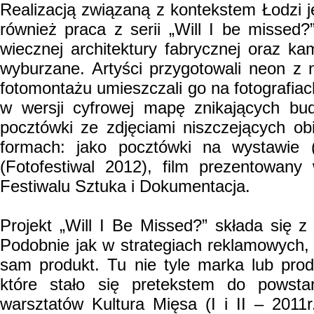
Realizacją związaną z kontekstem Łodzi j
również praca z serii „Will I be missed?
wiecznej architektury fabrycznej oraz ka
wyburzane. Artyści przygotowali neon z
fotomontażu umieszczali go na fotografi
w wersji cyfrowej mapę znikających bud
pocztówki ze zdjęciami niszczejących ob
formach: jako pocztówki na wystawie 
(Fotofestiwal 2012), film prezentowan
Festiwalu Sztuka i Dokumentacja.
Projekt „Will I Be Missed?” składa się z 
Podobnie jak w strategiach reklamowych,
sam produkt. Tu nie tyle marka lub prod
które stało się pretekstem do powst
warsztatów Kultura Mięsa (I i II – 2011