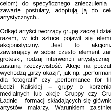
celom) do specyficznego znieczulenia
zawarte postulaty, adoptują ją do ce
artystycznych..
Odkąd artyści tworzący grupę zaczęli dzia
razem, w ich sztuce pojawił się elem
akcjonistyczny. Jest to akcjoni
zawierający w sobie często element żar
groteski, rodzaj interwencji artystyczne
zastaną rzeczywistość. Akcje na począ
wychodzą „przy okazji”, jak np. „performa
dla fotografii” czy „performance for fi
Łodzi Kaliskiej – grupy o korzeni
medialnych lub akcje Gruppy czy Gr
Ładnie – formacji składających się główni
artystów malarzy. Warunkiem zaistnie