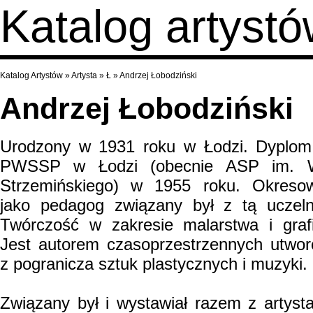
Katalog artyst
Katalog Artystów
»
Artysta
»
Ł
»
Andrzej Łobodziński
Andrzej Łobodziński
Urodzony w 1931 roku w Łodzi. Dyplo
PWSSP w Łodzi (obecnie ASP im. W
Strzemińskiego) w 1955 roku. Okreso
jako pedagog związany był z tą uczeln
Twórczość w zakresie malarstwa i grafi
Jest autorem czasoprzestrzennych utwo
z pogranicza sztuk plastycznych i muzyki.
Związany był i wystawiał razem z artyst