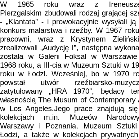
W 1965 roku wraz z Ireneusz
Pierzgalskim zbudowali rodzaj grającej sz
- „Klantata” - i prowokacyjnie wysyłali ją
konkurs malarstwa i rzeźby. W 1967 rok
pracowni, wraz z Krystynem Zielińsk
zrealizowali „Audycję I”, następna wykon
została w Galerii Foksal w Warszawi
1968 roku, a III-cia w Muzeum Sztuki w 1
roku w Łodzi. Wcześniej, bo w 1970 r
powstał utwór rzeźbiarsko-muzycz
zatytułowany „HRA 1970”, będący te
własnością The Musum of Contemporary 
w Los Angeles.Jego prace znajdują si
kolekcjach m.in. Muzeów Narodowy
Warszawy i Poznania, Muzeum Sztuk
Łodzi, a także w kolekcjach prywatnyc