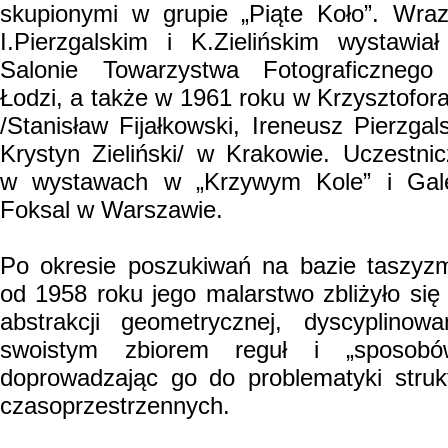
skupionymi w grupie „Piąte Koło”. Wra
I.Pierzgalskim i K.Zielińskim wystawia
Salonie Towarzystwa Fotograficzneg
Łodzi, a także w 1961 roku w Krzysztofor
/Stanisław Fijałkowski, Ireneusz Pierzgals
Krystyn Zieliński/ w Krakowie. Uczestnic
w wystawach w „Krzywym Kole” i Gale
Foksal w Warszawie.
Po okresie poszukiwań na bazie taszyz
od 1958 roku jego malarstwo zbliżyło się
abstrakcji geometrycznej, dyscyplinowa
swoistym zbiorem reguł i „sposobó
doprowadzając go do problematyki struk
czasoprzestrzennych.